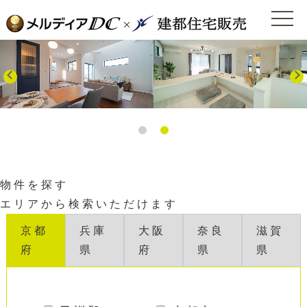
1
2
物
件
を
探
す
エリアから検索いただけます
京都
兵庫
大阪
奈良
滋賀
府
県
府
県
県