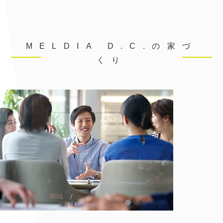
M
E
L
D
I
A
D
.
C
.
の
家
づ
く
り